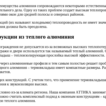
еимущества алюминия сопровождаются некоторыми естественны
тельного дела. Одну из таких проблем создает высокая теплопро
лями окон для средней полосы и северных районов.
кций (их называют холодными) теплопроводность не имеет значе
ия должна быть преодолена.
укции из теплого алюминия
раждения не допускается из-за возможных высоких теплопотерь
тражи и двери используется так называемый теплый алюминий. С
ладыш – теплоизолирующая прослойка высокой эффективности.
ла через алюминиевые профиля и тем самым полостью решает пр
лодного алюминия – термовкладыш имеет компактные размеры. 
акетов.
х конструкций. С учетом того, что применение термовкладыша 
ания к звукоизоляции высоки.
ловно из-за климата региона. Наша компания АТТИКА занимаетс
жно считать комплексный подход к оконным конструкциям – кр
ери теплого алюминия.