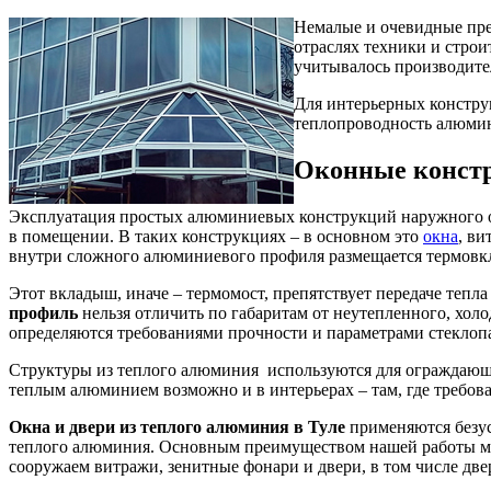
Немалые и очевидные пр
отраслях техники и строи
учитывалось производите
Для интерьерных констру
теплопроводность алюмин
Оконные констр
Эксплуатация простых алюминиевых конструкций наружного ог
в помещении. В таких конструкциях – в основном это
окна
, ви
внутри сложного алюминиевого профиля размещается термовк
Этот вкладыш, иначе – термомост, препятствует передаче теп
профиль
нельзя отличить по габаритам от неутепленного, хо
определяются требованиями прочности и параметрами стеклоп
Структуры из теплого алюминия используются для ограждающи
теплым алюминием возможно и в интерьерах – там, где требов
Окна и двери из теплого алюминия в Туле
применяются безус
теплого алюминия. Основным преимуществом нашей работы мо
сооружаем витражи, зенитные фонари и двери, в том числе дв