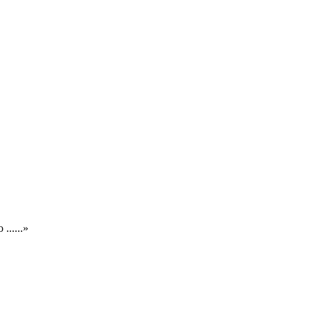
.....»