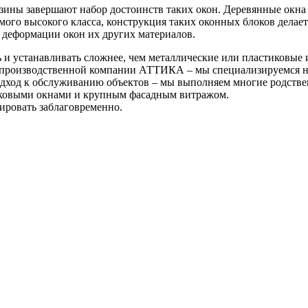
ины завершают набор достоинств таких окон. Деревянные окна с
мого высокого класса, конструкция таких оконных блоков дела
деформации окон их других материалов.
 и устанавливать сложнее, чем металлические или пластиковые
й производственной компании АТТИКА – мы специализируемся на
ход к обслуживанию объектов – мы выполняем многие родствен
иковыми окнами и крупным фасадным витражом.
ировать заблаговременно.