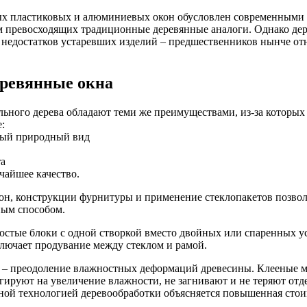
х пластиковых и алюминиевых окон обусловлен современными 
м превосходящих традиционные деревянные аналоги. Однако д
едостатков устаревших изделий – предшественников нынче отн
ревянные окна
льного дерева обладают теми же преимуществами, из-за которых
:
дный природный вид
та
чайшее качество.
он, конструкции фурнитуры и применение стеклопакетов позвол
ным способом.
ростые блоки с одной створкой вместо двойных или спаренных
ключает продувание между стеклом и рамой.
м – преодоление влажностных деформаций древесины. Клееные 
гируют на увеличение влажности, не загнивают и не теряют от
ной технологией деревообработки объясняется повышенная стои