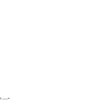
.....»