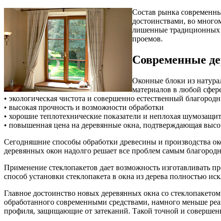
Состав рынка современны
достоинствами, во много
лишенные традиционных н
проемов.
Современные де
Оконные блоки из натура
материалов в любой сфере
• экологическая чистота и совершенно естественный благоро
• высокая прочность и возможности обработки
• хорошие теплотехнические показатели и неплохая шумозащи
• повышенная цена на деревянные окна, подтверждающая высо
Сегодняшние способы обработки древесины и производства ок
деревянных окон надолго решает все проблем самым благород
Применение стеклопакетов дает возможность изготавливать п
способ установки стеклопакета в окна из дерева полностью ис
Главное достоинство новых деревянных окна со стеклопакето
обработанного современными средствами, намного меньше реа
профиля, защищающие от затеканий. Такой точной и совершен