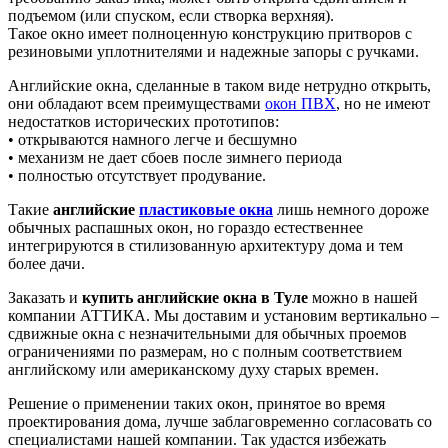
подъемом (или спуском, если створка верхняя).
Такое окно имеет полноценную конструкцию притворов с
резиновыми уплотнителями и надежные запоры с ручками.
Английские окна, сделанные в таком виде нетрудно открыть,
они обладают всем преимуществами
окон ПВХ
, но не имеют
недостатков исторических прототипов:
• открываются намного легче и бесшумно
• механизм не дает сбоев после зимнего периода
• полностью отсутствует продувание.
Такие
английские
пластиковые окна
лишь немного дороже
обычных распашных окон, но гораздо естественнее
интегрируются в стилизованную архитектуру дома и тем
более дачи.
Заказать и
купить английские окна в Туле
можно в нашей
компании АТТИКА. Мы доставим и установим вертикально –
сдвижные окна с незначительными для обычных проемов
ограничениями по размерам, но с полным соответствием
английскому или американскому духу старых времен.
Решение о применении таких окон, принятое во время
проектирования дома, лучше заблаговременно согласовать со
специалистами нашей компании. Так удастся избежать