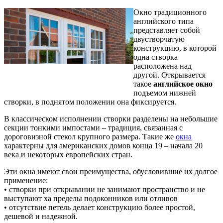
Окно традиционного
английского типа
представляет собой
двустворчатую
конструкцию, в которой
одна створка
расположена над
другой. Открывается
такое
английское окно
подъемом нижней
створки, в поднятом положении она фиксируется.
В классическом исполнении створки разделены на небольшие
секции тонкими импостами – традиция, связанная с
дороговизной стекол крупного размера. Такие же
окна
характерны для американских домов конца 19 – начала 20
века и некоторых европейских стран.
Эти окна имеют свои преимущества, обусловившие их долгое
применение:
• створки при открывании не занимают пространство и не
выступают ха пределы подоконников или отливов
• отсутствие петель делает конструкцию более простой,
дешевой и надежной.