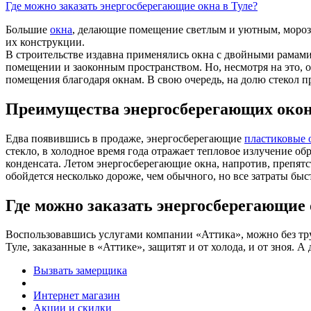
Где можно заказать энергосберегающие окна в Туле?
Большие
окна
, делающие помещение светлым и уютным, морозн
их конструкции.
В строительстве издавна применялись окна с двойными рамам
помещении и заоконным пространством. Но, несмотря на это, о
помещения благодаря окнам. В свою очередь, на долю стекол п
Преимущества энергосберегающих око
Едва появившись в продаже, энергосберегающие
пластиковые 
стекло, в холодное время года отражает тепловое излучение о
конденсата. Летом энергосберегающие окна, напротив, препят
обойдется несколько дороже, чем обычного, но все затраты б
Где можно заказать энергосберегающие 
Воспользовавшись услугами компании «Аттика», можно без т
Туле, заказанные в «Аттике», защитят и от холода, и от зноя.
Вызвать замерщика
Интернет магазин
Акции и скидки