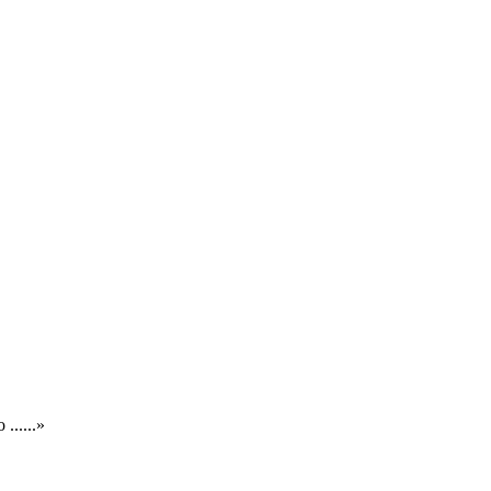
.....»