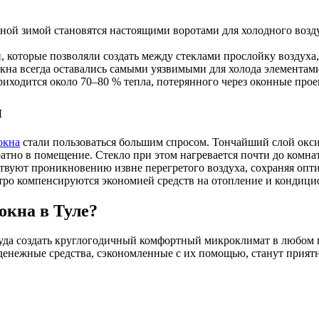
ой зимой становятся настоящими воротами для холодного возду
и, которые позволяли создать между стеклами прослойку возду
кна всегда оставались самыми уязвимыми для холода элементами
риходится около 70–80 % тепла, потерянного через оконные про
н
окна
стали пользоваться большим спросом. Тончайший слой окс
братно в помещение. Стекло при этом нагревается почти до ком
ствуют проникновению извне перегретого воздуха, сохраняя опт
ыстро компенсируются экономией средств на отопление и кондиц
окна в Туле?
руда создать круглогодичный комфортный микроклимат в любом
 А денежные средства, сэкономленные с их помощью, станут прия