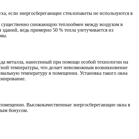
ха, если энергосберегающие стеклопакеты не используются в
ха, существенно снижающую теплообмен между воздухом в
 зданий, ведь примерно 50 % тепла улетучивается из
емы.
ида металла, нанесенный при помощи особой технологии на
натной температуры, что делает невозможным возникновение
имальную температуру в помещении. Установка такого окна
ионирование.
 помещении. Высококачественные энергосберегающие окна в
тным бонусом.