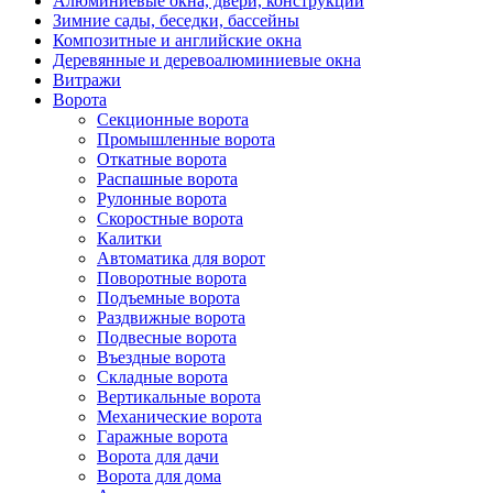
Алюминиевые окна, двери, конструкции
Зимние сады, беседки, бассейны
Композитные и английские окна
Деревянные и деревоалюминиевые окна
Витражи
Ворота
Секционные ворота
Промышленные ворота
Откатные ворота
Распашные ворота
Рулонные ворота
Скоростные ворота
Калитки
Автоматика для ворот
Поворотные ворота
Подъемные ворота
Раздвижные ворота
Подвесные ворота
Въездные ворота
Складные ворота
Вертикальные ворота
Механические ворота
Гаражные ворота
Ворота для дачи
Ворота для дома