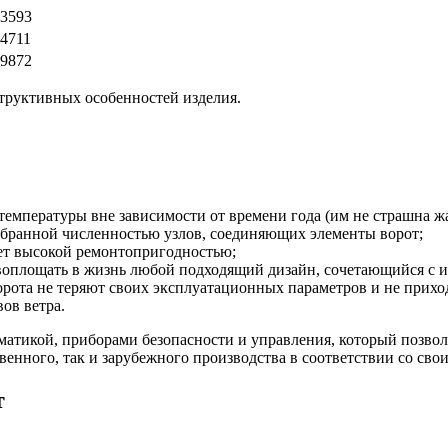
3593
4711
9872
структивных особенностей изделия.
температуры вне зависимости от времени года (им не страшна ж
добранной численностью узлов, соединяющих элементы ворот;
ает высокой ремонтопригодностью;
воплощать в жизнь любой подходящий дизайн, сочетающийся с 
орота не теряют своих эксплуатационных параметров и не прихо
ов ветра.
матикой, приборами безопасности и управления, который позво
венного, так и зарубежного производства в соответствии со с
т