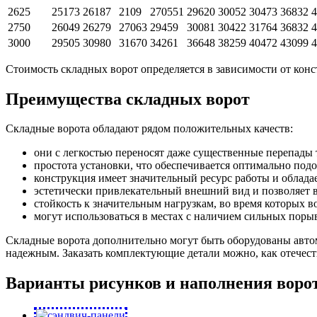
2625
25173
26187
2109
270551
29620
30052
30473
36832
4
2750
26049
26279
27063
29459
30081
30422
31764
36832
4
3000
29505
30980
31670
34261
36648
38259
40472
43099
4
Стоимость складных ворот определяется в зависимости от кон
Преимущества складных ворот
Складные ворота обладают рядом положительных качеств:
они с легкостью переносят даже существенные перепады 
простота установки, что обеспечивается оптимально по
конструкция имеет значительный ресурс работы и облад
эстетически привлекательный внешний вид и позволяет 
стойкость к значительным нагрузкам, во время которых в
могут использоваться в местах с наличием сильных порыв
Складные ворота дополнительно могут быть оборудованы авто
надежным. Заказать комплектующие детали можно, как отечест
Варианты рисунков и наполнения воро