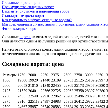
Складные ворота: цена
Преимущества складных ворот
Варианты рисунков и наполнения ворот
Стандартные цвета ворот
Как правильно выбрать складные ворота?
Мы сотрудничаем с известными производителями складных во
Фото складных ворот
Складные
ворота
являются одной из разновидностей секционных
Они являются одним из лучших решений для крупногабаритны
На итоговую стоимость конструкции складных ворот влияет вы
отечественного или импортного производства и другие нюанс
Складные ворота: цена
Размеры
1750
2000
2250
2375
2500
2750
3000
3250
3
1800
19506
19920
21440
23189
23783
25125
25169
28997
3
2000
20658
21810
21349
22455
22869
25173
29367
30380
3
2125
21579
2040
22566
22725
22962
25358
28307
30380
3
2250
2455
22540
22916
22962
23200
25496
28029
31072
3
2375
2916
225113
24897
24983
25853
26412
29322
33422
3
2500
24667
25957
26740
28583
28684
29133
29874
36693
4