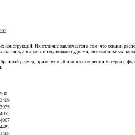
рот
 конструкций. Их отличие заключается в том, что секции распо
х складов, ангаров с воздушными суднами, автомобильных пар
бранный размер, применяемый при изготовлении материал, фурн
ы.
500
3469
3975
4055
4067
4482
3468